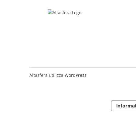
Salta
al
contenuto
Altasfera utilizza
WordPress
Informat