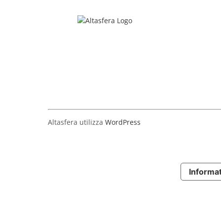
Salta
al
contenuto
Altasfera utilizza
WordPress
Informat