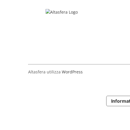
Salta
al
contenuto
Altasfera utilizza
WordPress
Informat