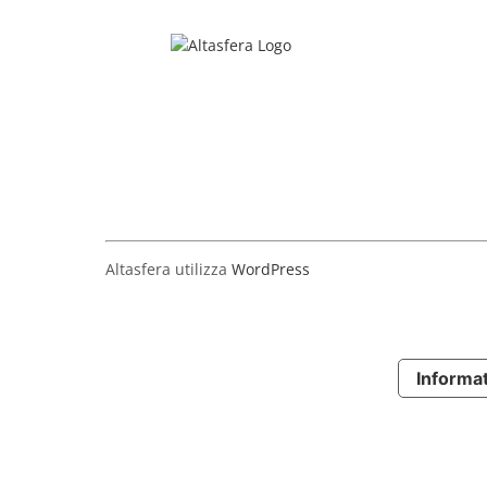
Salta
al
contenuto
Altasfera utilizza
WordPress
Informat