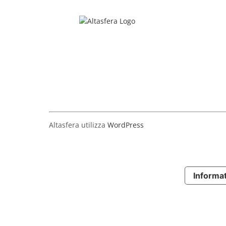
Salta
al
contenuto
Altasfera utilizza
WordPress
Informat