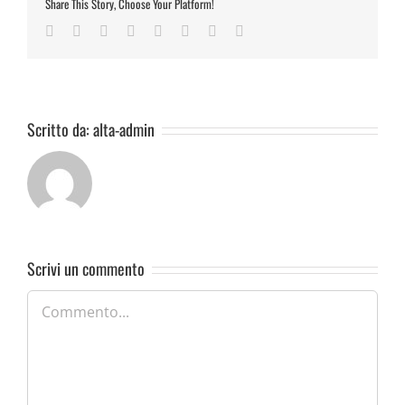
Share This Story, Choose Your Platform!
Facebook
Twitter
Reddit
LinkedIn
Tumblr
Pinterest
Vk
Email
Scritto da:
alta-admin
Scrivi un commento
Commento