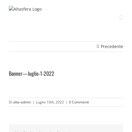
Salta
al
contenuto
Precedente
Banner—luglio-1-2022
Di
alta-admin
|
Luglio 10th, 2022
|
0 Commenti