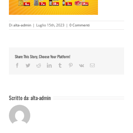
Di
alta-admin
|
Luglio 15th, 2023
|
0 Commenti
Share This Story, Choose Your Platform!
Facebook
Twitter
Reddit
LinkedIn
Tumblr
Pinterest
Vk
Email
Scritto da:
alta-admin