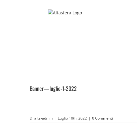
Salta
al
contenuto
Banner—luglio-1-2022
Di
alta-admin
|
Luglio 10th, 2022
|
0 Commenti