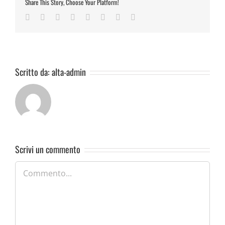
Share This Story, Choose Your Platform!
Facebook
Twitter
Reddit
LinkedIn
Tumblr
Pinterest
Vk
Email
Scritto da:
alta-admin
Scrivi un commento
Commento