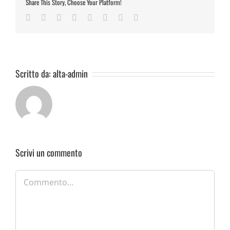
Share This Story, Choose Your Platform!
Facebook
Twitter
Reddit
LinkedIn
Tumblr
Pinterest
Vk
Email
Scritto da:
alta-admin
Scrivi un commento
Commento