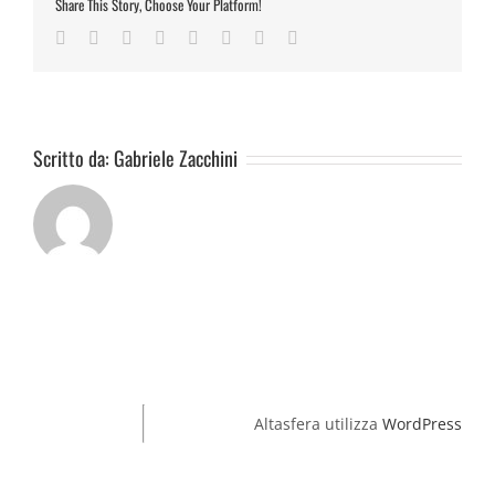
Share This Story, Choose Your Platform!
Facebook
Twitter
Reddit
LinkedIn
Tumblr
Pinterest
Vk
Email
Scritto da:
Gabriele Zacchini
Altasfera utilizza
WordPress