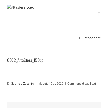
Salta
al
contenuto
Precedente
C052_AltaSfera_150dpi
su
Di
Gabriele Zacchini
|
Maggio 15th, 2026
|
Commenti disabilitati
C052_Alt