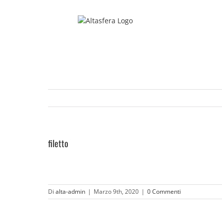
Salta
al
contenuto
filetto
Di
alta-admin
|
Marzo 9th, 2020
|
0 Commenti