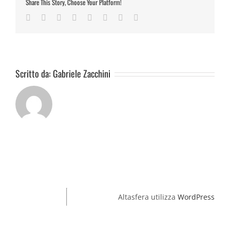
Share This Story, Choose Your Platform!
Facebook
Twitter
Reddit
LinkedIn
Tumblr
Pinterest
Vk
Email
Scritto da:
Gabriele Zacchini
Altasfera utilizza
WordPress