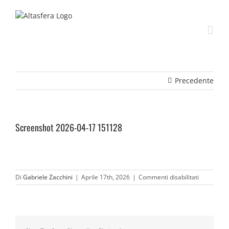
Salta
al
contenuto
Precedente
Screenshot 2026-04-17 151128
su
Di
Gabriele Zacchini
|
Aprile 17th, 2026
|
Commenti disabilitati
Screensho
2026-
04-
17
151128