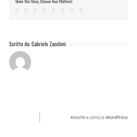
Share This Story, Choose Your Platform!
04
Facebook
Twitter
Reddit
LinkedIn
Tumblr
Pinterest
Vk
Email
Scritto da:
Gabriele Zacchini
Altasfera utilizza
WordPress