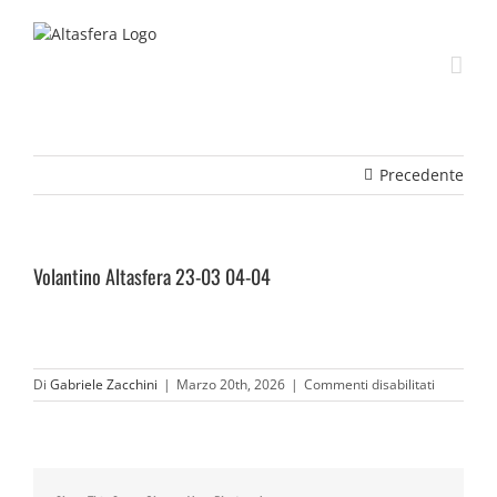
Salta
al
contenuto
Precedente
Volantino Altasfera 23-03 04-04
su
Di
Gabriele Zacchini
|
Marzo 20th, 2026
|
Commenti disabilitati
Volantino
Altasfera
23-
03
04-