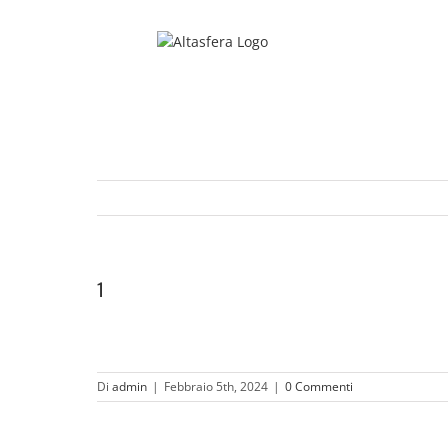
Salta
al
contenuto
1
Di
admin
|
Febbraio 5th, 2024
|
0 Commenti