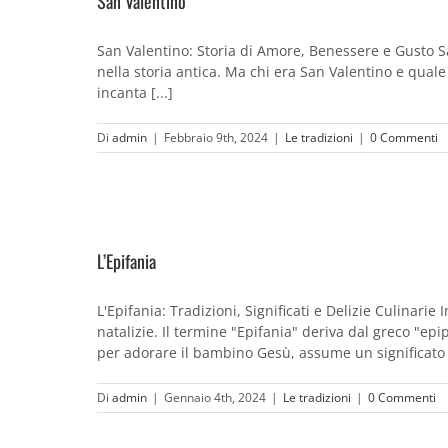
San Valentino
San Valentino: Storia di Amore, Benessere e Gusto Sa
nella storia antica. Ma chi era San Valentino e qual
incanta [...]
Di
admin
|
Febbraio 9th, 2024
|
Le tradizioni
|
0 Commenti
L’Epifania
L'Epifania: Tradizioni, Significati e Delizie Culinari
natalizie. Il termine "Epifania" deriva dal greco "e
per adorare il bambino Gesù, assume un significato 
Di
admin
|
Gennaio 4th, 2024
|
Le tradizioni
|
0 Commenti