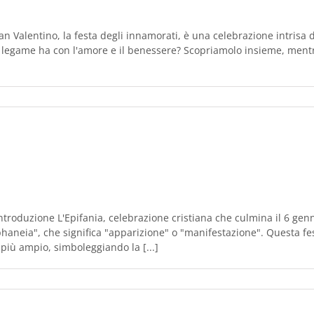
n Valentino, la festa degli innamorati, è una celebrazione intrisa 
e legame ha con l'amore e il benessere? Scopriamolo insieme, mentre
e Introduzione L'Epifania, celebrazione cristiana che culmina il 6 genn
piphaneia", che significa "apparizione" o "manifestazione". Questa
più ampio, simboleggiando la [...]