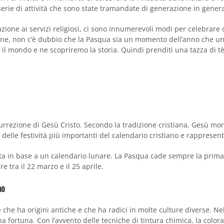
 serie di attività che sono state tramandate di generazione in gener
zione ai servizi religiosi, ci sono innumerevoli modi per celebrare q
e, non c’è dubbio che la Pasqua sia un momento dell’anno che uni
o il mondo e ne scopriremo la storia. Quindi prenditi una tazza di t
surrezione di Gesù Cristo. Secondo la tradizione cristiana, Gesù morì
 delle festività più importanti del calendario cristiano e rappresent
lata in base a un calendario lunare. La Pasqua cade sempre la pri
 tra il 22 marzo e il 25 aprile.
mo
che ha origini antiche e che ha radici in molte culture diverse. Ne
fortuna. Con l’avvento delle tecniche di tintura chimica, la coloraz