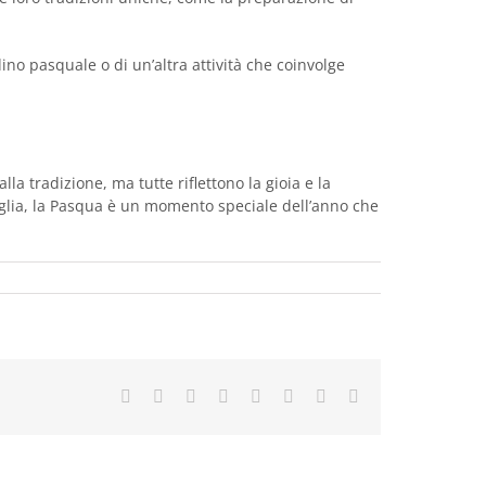
no pasquale o di un’altra attività che coinvolge
la tradizione, ma tutte riflettono la gioia e la
amiglia, la Pasqua è un momento speciale dell’anno che
Facebook
Twitter
Reddit
LinkedIn
Tumblr
Pinterest
Vk
Email