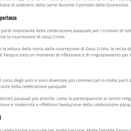
tiana di astenersi dalla carne durante il periodo della Quaresima.
mportanza
a parte importante della celebrazione pasquale per i cristiani di tu
ta la risurrezione di Gesù Cristo.
 la lettura della storia della risurrezione di Gesù Cristo, la recita 
di Pasqua sono un momento di riflessione e di ringraziamento per i c
orso degli anni e sono diventate più commerciali in molte parti de
grante della celebrazione pasquale.
zioni pasquali più antiche, come la partecipazione ai servizi religi
ione e modernità e riflettono l’evoluzione della celebrazione pasqu
i
la celebrazione pasquale per molte persone. Molte famiglie hanno l