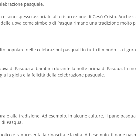
elebrazione pasquale.
ta e sono spesso associate alla risurrezione di Gesù Cristo. Anche s
so delle uova come simbolo di Pasqua rimane una tradizione molto p
lto popolare nelle celebrazioni pasquali in tutto il mondo. La figura
e uova di Pasqua ai bambini durante la notte prima di Pasqua. In mol
 la gioia e la felicità della celebrazione pasquale.
ltura e alla tradizione. Ad esempio, in alcune culture, il pane pasq
e di Pasqua.
mbolico e rappresenta la rinascita e la vita. Ad esempio, il pane pa