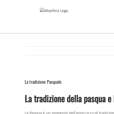
Salta
al
contenuto
Ingrandisci
immagine
La tradizione Pasquale
La tradizione della pasqua e
La Pasqua è un momento dell’anno ricco di tradizioni.