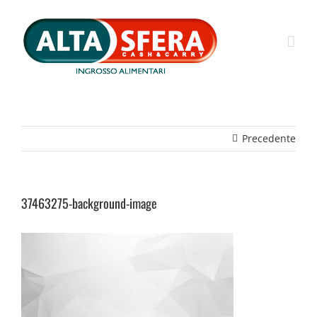
Salta
al
contenuto
Precedente
37463275-background-image