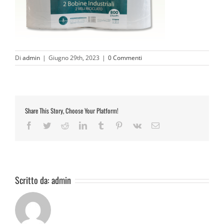
Di
admin
|
Giugno 29th, 2023
|
0 Commenti
Share This Story, Choose Your Platform!
Facebook
Twitter
Reddit
LinkedIn
Tumblr
Pinterest
Vk
Email
Scritto da:
admin