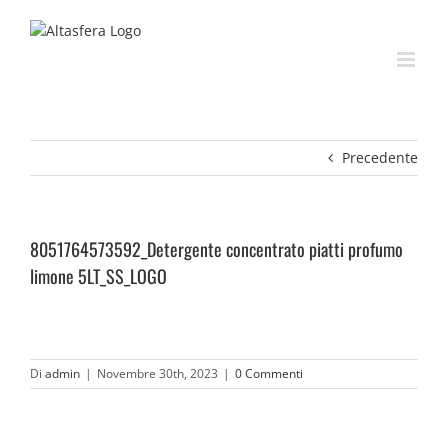
Salta
al
contenuto
Precedente
8051764573592_Detergente concentrato piatti profumo
limone 5LT_SS_LOGO
Di
admin
|
Novembre 30th, 2023
|
0 Commenti