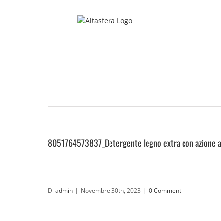
Salta
al
contenuto
8051764573837_Detergente legno extra con azione 
Di
admin
|
Novembre 30th, 2023
|
0 Commenti