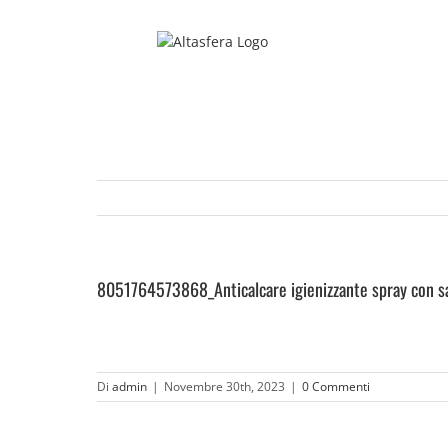
Salta
al
contenuto
8051764573868_Anticalcare igienizzante spray con s
Di
admin
|
Novembre 30th, 2023
|
0 Commenti