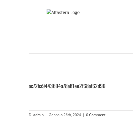
Salta
al
contenuto
ac72ba9443694a78a81ee2f68af62d96
Di
admin
|
Gennaio 26th, 2024
|
0 Commenti