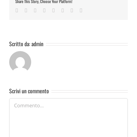
Share This Story, Choose Your Platform!
Facebook
Twitter
Reddit
LinkedIn
Tumblr
Pinterest
Vk
Email
Scritto da:
admin
Scrivi un commento
Commento