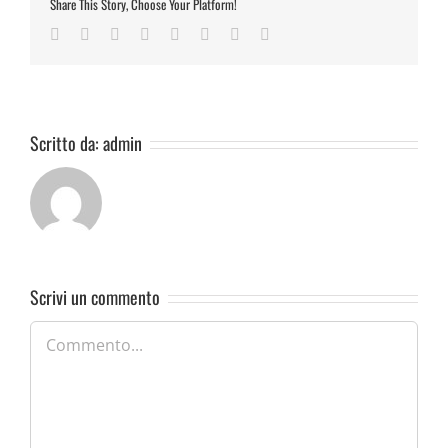
Share This Story, Choose Your Platform!
Facebook
Twitter
Reddit
LinkedIn
Tumblr
Pinterest
Vk
Email
Scritto da:
admin
Scrivi un commento
Commento