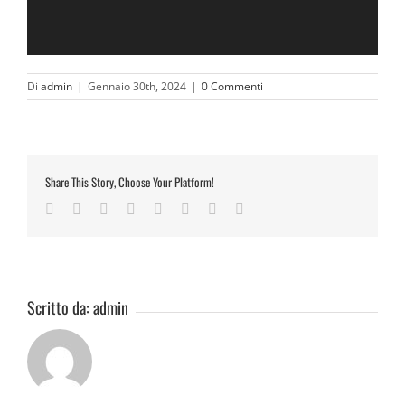
Di
admin
|
Gennaio 30th, 2024
|
0 Commenti
Share This Story, Choose Your Platform!
Facebook
Twitter
Reddit
LinkedIn
Tumblr
Pinterest
Vk
Email
Scritto da:
admin