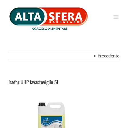
Salta
al
contenuto
Precedente
icefor UHP lavastoviglie 5L