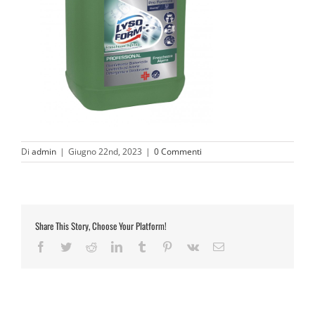
Di
admin
|
Giugno 22nd, 2023
|
0 Commenti
Share This Story, Choose Your Platform!
Facebook
Twitter
Reddit
LinkedIn
Tumblr
Pinterest
Vk
Email