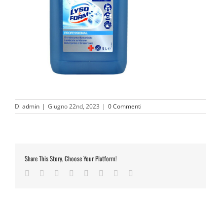
Di
admin
|
Giugno 22nd, 2023
|
0 Commenti
Share This Story, Choose Your Platform!
Facebook
Twitter
Reddit
LinkedIn
Tumblr
Pinterest
Vk
Email