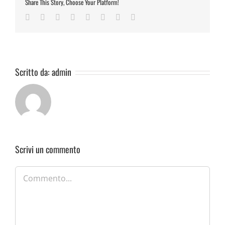
Share This Story, Choose Your Platform!
Facebook
Twitter
Reddit
LinkedIn
Tumblr
Pinterest
Vk
Email
Scritto da:
admin
Scrivi un commento
Commento