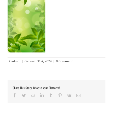
Di
admin
|
Gennaio 31st, 2024
|
0 Commenti
Share This Story, Choose Your Platform!
Facebook
Twitter
Reddit
LinkedIn
Tumblr
Pinterest
Vk
Email