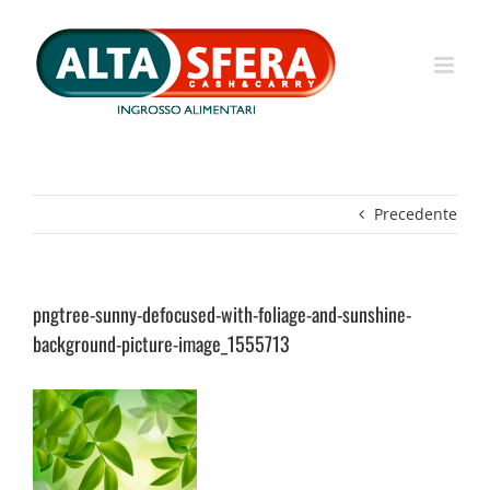
Salta
al
contenuto
Precedente
pngtree-sunny-defocused-with-foliage-and-sunshine-
background-picture-image_1555713