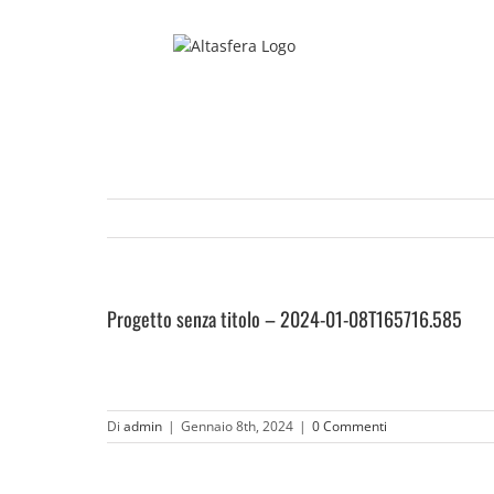
Salta
al
contenuto
Progetto senza titolo – 2024-01-08T165716.585
Di
admin
|
Gennaio 8th, 2024
|
0 Commenti