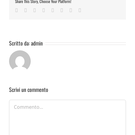
Share This Story, Choose Your Platform!
Facebook
Twitter
Reddit
LinkedIn
Tumblr
Pinterest
Vk
Email
Scritto da:
admin
Scrivi un commento
Commento