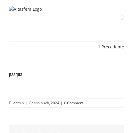
Salta
al
contenuto
Precedente
pasqua
Di
admin
|
Gennaio 4th, 2024
|
0 Commenti