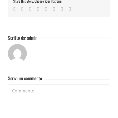
Share This Story, Choose Your Platform!
Facebook
Twitter
Reddit
LinkedIn
Tumblr
Pinterest
Vk
Email
Scritto da:
admin
Scrivi un commento
Commento